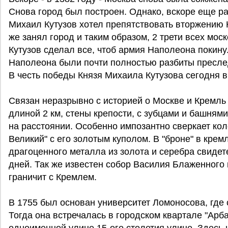
Снова город был построен. Однако, вскоре еще р
Михаил Кутузов хотел препятствовать вторжению 
же занял город и таким образом, 2 трети всех моск
Кутузов сделал все, чтоб армия Наполеона покин
Наполеона были почти полностью разбиты пресле
В честь победы Князя Михаила Кутузова сегодня в 
Связан неразрывно с историей о Москве и Кремль
длиной 2 км, стены крепости, с зубцами и башням
на расстоянии. Особенно импозантно сверкает кол
Великий" с его золотым куполом. В "броне" в кре
драгоценного металла из золота и серебра свиде
дней. Так же известен собор Василия Блаженного
граничит с Кремлем.
В 1755 был основан университет Ломоносова, где 
Тогда она встречалась в городском квартале "Арба