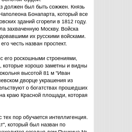
аз должен был быть сожжен. Князь
Наполеона Бонапарта, который все
овских зданий сгорели в 1812 году.
ула захваченную Москву. Войска
довавшими их русскими войсками.
его честь назван проспект.
 с его роскошными строениями,
и, которые хорошо заметны и видны
окольня высотой 81 м "Иван
млевском дворце украшения из
тельствуют о богатствах прошедших
 на краю Красной площади, которая
с тех пор обучается интеллигенция.
т", который был назван по