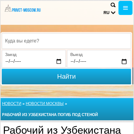
RU
Куда вы едете?
Заезд
Выезд
Найти
НОВОСТИ
»
НОВОСТИ МОСКВЫ
»
РАБОЧИЙ ИЗ УЗБЕКИСТАНА ПОГИБ ПОД СТЕНОЙ
ОБРУШИВШЕГОСЯ ЗДАНИЯ В МОСКВЕ
Рабочий из Узбекистана